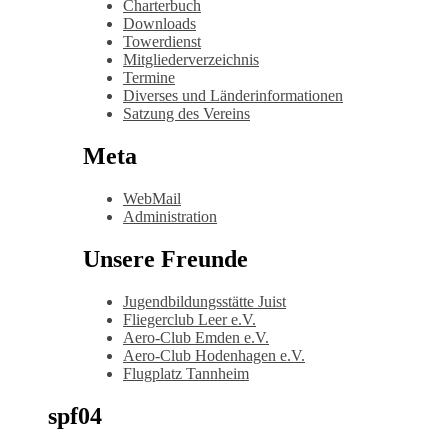
Charterbuch
Downloads
Towerdienst
Mitgliederverzeichnis
Termine
Diverses und Länderinformationen
Satzung des Vereins
Meta
WebMail
Administration
Unsere Freunde
Jugendbildungsstätte Juist
Fliegerclub Leer e.V.
Aero-Club Emden e.V.
Aero-Club Hodenhagen e.V.
Flugplatz Tannheim
spf04