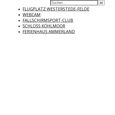
Fliegerclub
FLUGPLATZ WESTERSTEDE-FELDE
WEBCAM
FALLSCHIRMSPORT-CLUB
SCHLOSS KÖHLMOOR
FERIENHAUS AMMERLAND
Westerstede e.V.
Willkommen auf der Internetseite des Fliegerclubs Westerstede e.V. !