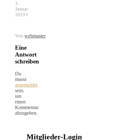
3.
Januar
2019
/
Von
webmaster
Eine
Antwort
schreiben
Du
musst
angemeldet
sein,
um
einen
Kommentar
abzugeben.
Mitglieder-Login