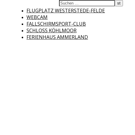
Fliegerclub
FLUGPLATZ WESTERSTEDE-FELDE
WEBCAM
FALLSCHIRMSPORT-CLUB
SCHLOSS KÖHLMOOR
FERIENHAUS AMMERLAND
Westerstede e.V.
Willkommen auf der Internetseite des Fliegerclubs Westerstede e.V. !