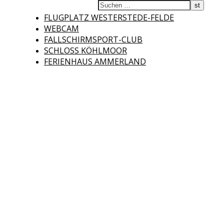
Fliegerclub
FLUGPLATZ WESTERSTEDE-FELDE
WEBCAM
FALLSCHIRMSPORT-CLUB
SCHLOSS KÖHLMOOR
FERIENHAUS AMMERLAND
Westerstede e.V.
Willkommen auf der Internetseite des Fliegerclubs Westerstede e.V. !