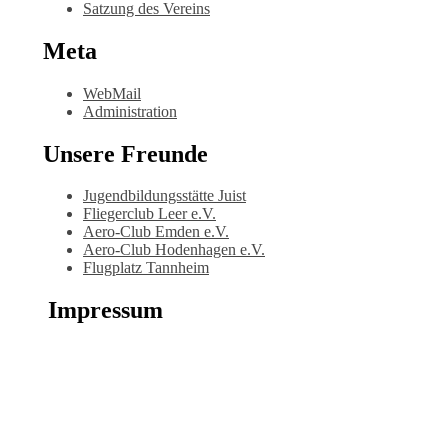
Satzung des Vereins
Meta
WebMail
Administration
Unsere Freunde
Jugendbildungsstätte Juist
Fliegerclub Leer e.V.
Aero-Club Emden e.V.
Aero-Club Hodenhagen e.V.
Flugplatz Tannheim
Impressum
Der Verein
Fliegerclub
Westerstede e.V.
1. Vorsitzender:
Dipl.-Ing. Morell