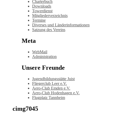
Charterbuch
Downloads
Towerdienst
Mitgliederverzeichnis
Termine
Diverses und Länderinformationen
Satzung des Vereins
Meta
WebMail
Administration
Unsere Freunde
Jugendbildungsstätte Juist
Fliegerclub Leer e.V.
Aero-Club Emden e.V.
Aero-Club Hodenhagen e.V.
Flugplatz Tannheim
cimg7045