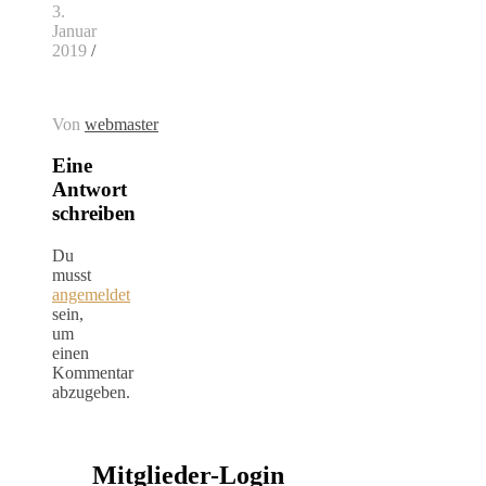
3.
Januar
2019
/
Von
webmaster
Eine
Antwort
schreiben
Du
musst
angemeldet
sein,
um
einen
Kommentar
abzugeben.
Mitglieder-Login