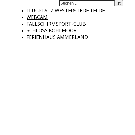
Fliegerclub
FLUGPLATZ WESTERSTEDE-FELDE
WEBCAM
FALLSCHIRMSPORT-CLUB
SCHLOSS KÖHLMOOR
FERIENHAUS AMMERLAND
Westerstede e.V.
Willkommen auf der Internetseite des Fliegerclubs Westerstede e.V. !