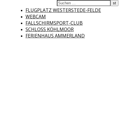
Fliegerclub
FLUGPLATZ WESTERSTEDE-FELDE
WEBCAM
FALLSCHIRMSPORT-CLUB
SCHLOSS KÖHLMOOR
FERIENHAUS AMMERLAND
Westerstede e.V.
Willkommen auf der Internetseite des Fliegerclubs Westerstede e.V. !