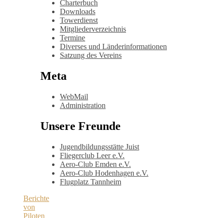
Charterbuch
Downloads
Towerdienst
Mitgliederverzeichnis
Termine
Diverses und Länderinformationen
Satzung des Vereins
Meta
WebMail
Administration
Unsere Freunde
Jugendbildungsstätte Juist
Fliegerclub Leer e.V.
Aero-Club Emden e.V.
Aero-Club Hodenhagen e.V.
Flugplatz Tannheim
Berichte
von
Piloten