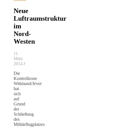
Neue
Luftraumstruktur
im
Nord-
Westen
11.
März
2014
/
Die
Kontrollzone
Wittmund/Jever
hat
sich
auf
Grund
der
Schließung
des
Militärflugplatzes