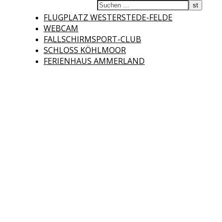
Fliegerclub
FLUGPLATZ WESTERSTEDE-FELDE
WEBCAM
FALLSCHIRMSPORT-CLUB
SCHLOSS KÖHLMOOR
FERIENHAUS AMMERLAND
Westerstede e.V.
Willkommen auf der Internetseite des Fliegerclubs Westerstede e.V. !