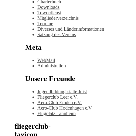
Charterbuch
Downloads
Towerdienst
Mitgliederverzeichnis
Termine
Diverses und Länderinformationen
Satzung des Vereins
Meta
WebMail
Administration
Unsere Freunde
Jugendbildungsstätte Juist
Fliegerclub Leer e.V.
Aero-Club Emden e.V.
Aero-Club Hodenhagen e.V.
Flugplatz Tannheim
fliegerclub-
favicon