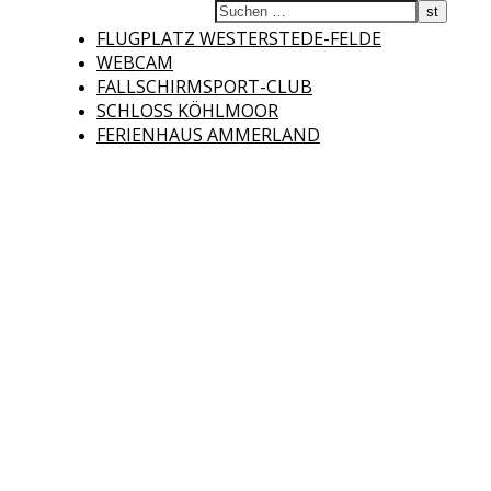
Fliegerclub
FLUGPLATZ WESTERSTEDE-FELDE
WEBCAM
FALLSCHIRMSPORT-CLUB
SCHLOSS KÖHLMOOR
FERIENHAUS AMMERLAND
Westerstede e.V.
Willkommen auf der Internetseite des Fliegerclubs Westerstede e.V. !