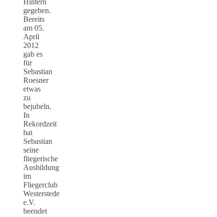
Hintern
gegeben.
Bereits
am 05.
April
2012
gab es
für
Sebastian
Roesner
etwas
zu
bejubeln.
In
Rekordzeit
hat
Sebastian
seine
fliegerische
Ausbildung
im
Fliegerclub
Westerstede
e.V.
beendet