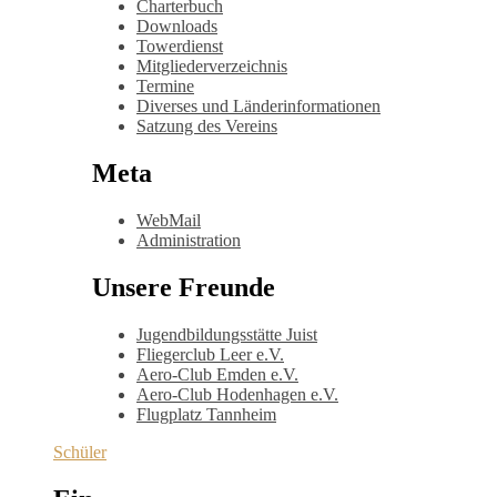
Charterbuch
Downloads
Towerdienst
Mitgliederverzeichnis
Termine
Diverses und Länderinformationen
Satzung des Vereins
Meta
WebMail
Administration
Unsere Freunde
Jugendbildungsstätte Juist
Fliegerclub Leer e.V.
Aero-Club Emden e.V.
Aero-Club Hodenhagen e.V.
Flugplatz Tannheim
Schüler