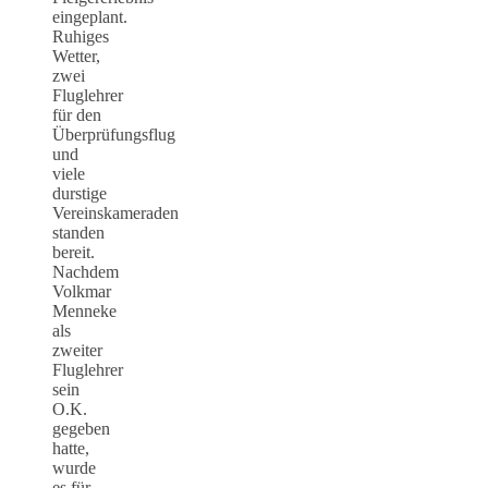
eingeplant.
Ruhiges
Wetter,
zwei
Fluglehrer
für den
Überprüfungsflug
und
viele
durstige
Vereinskameraden
standen
bereit.
Nachdem
Volkmar
Menneke
als
zweiter
Fluglehrer
sein
O.K.
gegeben
hatte,
wurde
es für