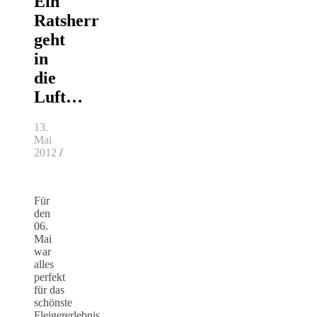
Ein
Ratsherr
geht
in
die
Luft…
13.
Mai
2012
/
Für
den
06.
Mai
war
alles
perfekt
für das
schönste
Fleigererlebnis