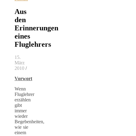
Aus
den
Erinnerungen
eines
Fluglehrers
15.
März
2010
/
Vorwort
Wenn
Fluglehrer
erzählen
gibt
immer
wieder
Begebenheiten,
wie sie
einem