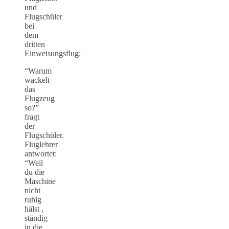
und
Flugschüler
bei
dem
dritten
Einweisungsflug:
“Warum
wackelt
das
Flugzeug
so?”
fragt
der
Flugschüler.
Fluglehrer
antwortet:
“Weil
du die
Maschine
nicht
ruhig
hälst ,
ständig
in die