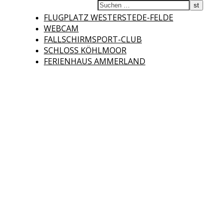
Fliegerclub
FLUGPLATZ WESTERSTEDE-FELDE
WEBCAM
FALLSCHIRMSPORT-CLUB
SCHLOSS KÖHLMOOR
FERIENHAUS AMMERLAND
Westerstede e.V.
Willkommen auf der Internetseite des Fliegerclubs Westerstede e.V. !