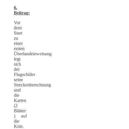
6.
Beitrag:
Vor
dem
Start
zu
einer
ersten
Überlandeinweisung
legt
sich
der
Flugschüler
seine
Streckenberechnung
und
die
Karten
(2
Blätter
) auf
die
Knie.