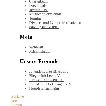
Charterbuch
Downloads
Towerdienst
Mitgliederverzeichnis
Termine
Diverses und Länderinformationen
Satzung des Vereins
Meta
WebMail
Administration
Unsere Freunde
Jugendbildungsstätte Juist
Fliegerclub Leer e.V.
Aero-Club Emden e.V.
Aero-Club Hodenhagen e.V.
Flugplatz Tannheim
Berichte
von
Piloten