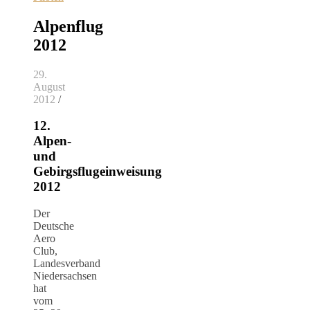
Alpenflug
2012
29.
August
2012
/
12.
Alpen-
und
Gebirgsflugeinweisung
2012
Der
Deutsche
Aero
Club,
Landesverband
Niedersachsen
hat
vom