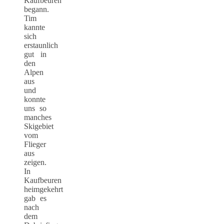
Kaufbeuren
begann.
Tim
kannte
sich
erstaunlich
gut in
den
Alpen
aus
und
konnte
uns so
manches
Skigebiet
vom
Flieger
aus
zeigen.
In
Kaufbeuren
heimgekehrt
gab es
nach
dem