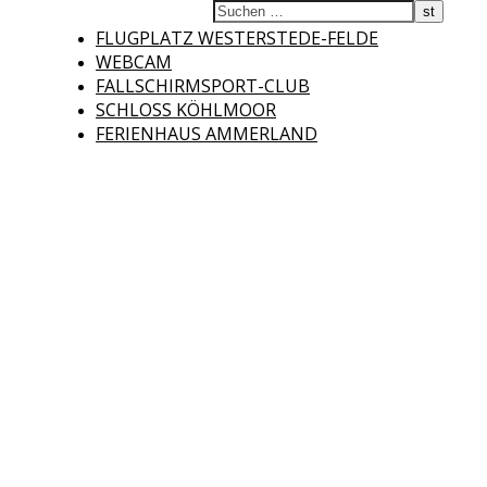
Fliegerclub
FLUGPLATZ WESTERSTEDE-FELDE
WEBCAM
FALLSCHIRMSPORT-CLUB
SCHLOSS KÖHLMOOR
FERIENHAUS AMMERLAND
Westerstede e.V.
Willkommen auf der Internetseite des Fliegerclubs Westerstede e.V. !