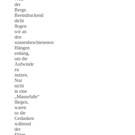
der
Berge.
Beeindruckend
dicht
flogen
wir an
den
sonnenbeschienenen
Hängen
entlang,
um die
Aufwinde
zu
nutzen.
Nur
nicht
in eine
„Mausefalle“
fliegen,
waren
so die
Gedanken
während
der
Flüge