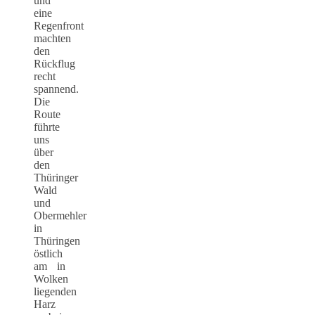
und
eine
Regenfront
machten
den
Rückflug
recht
spannend.
Die
Route
führte
uns
über
den
Thüringer
Wald
und
Obermehler
in
Thüringen
östlich
am in
Wolken
liegenden
Harz