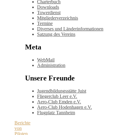
Charterbuch
Downloads
Towerdienst
Mitgliederverzeichnis
Termine
Diverses und Länderinformationen
Satzung des Vereins
Meta
WebMail
Administration
Unsere Freunde
Jugendbildungsstätte Juist
Fliegerclub Leer e.V.
Aero-Club Emden e.V.
Aero-Club Hodenhagen e.V.
Flugplatz Tannheim
Berichte
von
Piloten