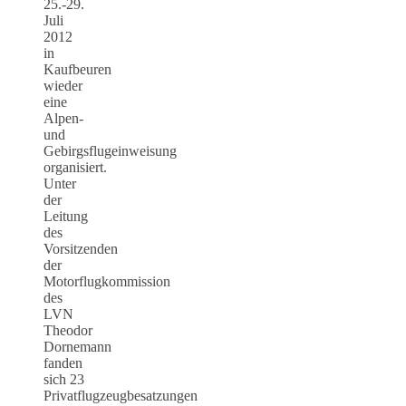
25.-29.
Juli
2012
in
Kaufbeuren
wieder
eine
Alpen-
und
Gebirgsflugeinweisung
organisiert.
Unter
der
Leitung
des
Vorsitzenden
der
Motorflugkommission
des
LVN
Theodor
Dornemann
fanden
sich 23
Privatflugzeugbesatzungen