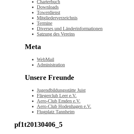
Charterbuch
Downloads
Towerdienst
Mitgliederverzeichnis
Termine
Diverses und Länderinformationen
Satzung des Vereins
Meta
WebMail
Administration
Unsere Freunde
Jugendbildungsstätte Juist
Fliegerclub Leer e.V.
Aero-Club Emden e.V.
Aero-Club Hodenhagen e.V.
Flugplatz Tannheim
pf1t20130406_5