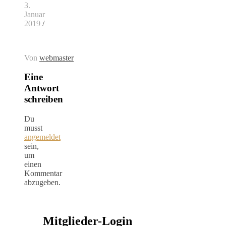
3.
Januar
2019
/
Von
webmaster
Eine
Antwort
schreiben
Du
musst
angemeldet
sein,
um
einen
Kommentar
abzugeben.
Mitglieder-Login