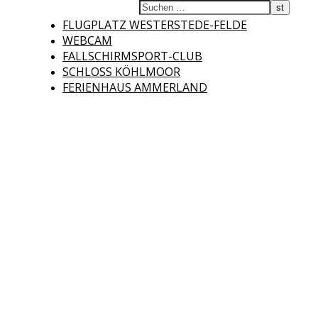
Fliegerclub
FLUGPLATZ WESTERSTEDE-FELDE
WEBCAM
FALLSCHIRMSPORT-CLUB
SCHLOSS KÖHLMOOR
FERIENHAUS AMMERLAND
Westerstede e.V.
Willkommen auf der Internetseite des Fliegerclubs Westerstede e.V. !