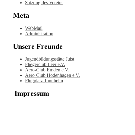
Satzung des Vereins
Meta
WebMail
Administration
Unsere Freunde
Jugendbildungsstätte Juist
Fliegerclub Leer e.V.
Aero-Club Emden e.V.
Aero-Club Hodenhagen e.V.
Flugplatz Tannheim
Impressum
Der Verein
Fliegerclub
Westerstede e.V.
1. Vorsitzender:
Dipl.-Ing. Morell