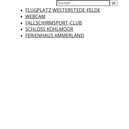
Fliegerclub
FLUGPLATZ WESTERSTEDE-FELDE
WEBCAM
FALLSCHIRMSPORT-CLUB
SCHLOSS KÖHLMOOR
FERIENHAUS AMMERLAND
Westerstede e.V.
Willkommen auf der Internetseite des Fliegerclubs Westerstede e.V. !