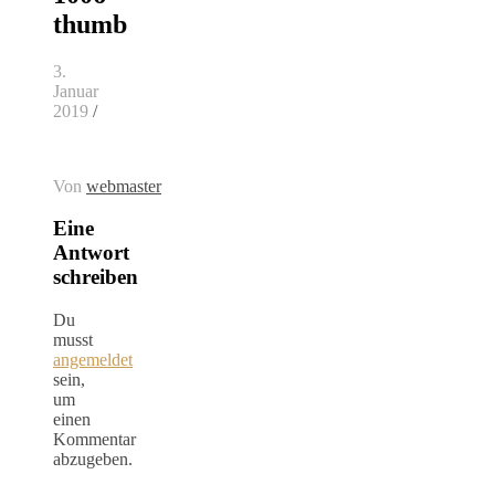
thumb
3.
Januar
2019
/
Von
webmaster
Eine
Antwort
schreiben
Du
musst
angemeldet
sein,
um
einen
Kommentar
abzugeben.