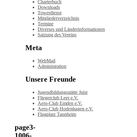
Charterbuch
Downloads
Towerdienst
Mitgliederverzeichnis
Termine
Diverses und Länderinformationen
Satzung des Vereins
Meta
WebMail
Administration
Unsere Freunde
Jugendbildungsstätte Juist
Fliegerclub Leer e.V.
Aero-Club Emden e.V.
Aero-Club Hodenhagen e.V.
Flugplatz Tannheim
page3-
1006-