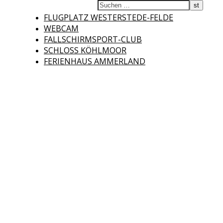
Fliegerclub
FLUGPLATZ WESTERSTEDE-FELDE
WEBCAM
FALLSCHIRMSPORT-CLUB
SCHLOSS KÖHLMOOR
FERIENHAUS AMMERLAND
Westerstede e.V.
Willkommen auf der Internetseite des Fliegerclubs Westerstede e.V. !