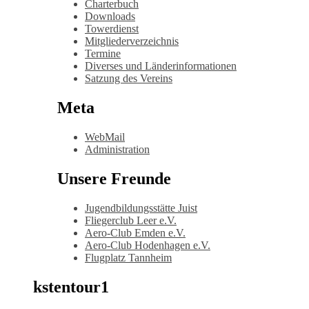
Charterbuch
Downloads
Towerdienst
Mitgliederverzeichnis
Termine
Diverses und Länderinformationen
Satzung des Vereins
Meta
WebMail
Administration
Unsere Freunde
Jugendbildungsstätte Juist
Fliegerclub Leer e.V.
Aero-Club Emden e.V.
Aero-Club Hodenhagen e.V.
Flugplatz Tannheim
kstentour1