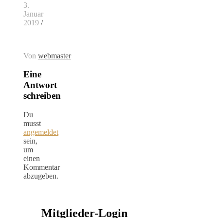
3.
Januar
2019
/
Von
webmaster
Eine
Antwort
schreiben
Du
musst
angemeldet
sein,
um
einen
Kommentar
abzugeben.
Mitglieder-Login