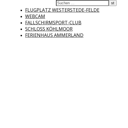
Fliegerclub
FLUGPLATZ WESTERSTEDE-FELDE
WEBCAM
FALLSCHIRMSPORT-CLUB
SCHLOSS KÖHLMOOR
FERIENHAUS AMMERLAND
Westerstede e.V.
Willkommen auf der Internetseite des Fliegerclubs Westerstede e.V. !