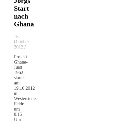
Jörgs
Start
nach
Ghana
18.
Oktober
2012
/
Projekt
Ghana-
Juist
1962
startet
am
19.10.2012
in
Westerstede-
Felde
um
8.15
Uhr