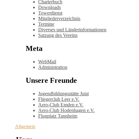
Charterbuch
Downloads
Towerdienst
Mitgliederverzeichnis
Termine
Diverses und Länderinformationen
Satzung des Vereins
Meta
WebMail
Administration
Unsere Freunde
Jugendbildungsstätte Juist
Fliegerclub Leer e.V.
Aero-Club Emden e.V.
Aero-Club Hodenhagen e.V.
Flugplatz Tannheim
Allgemein