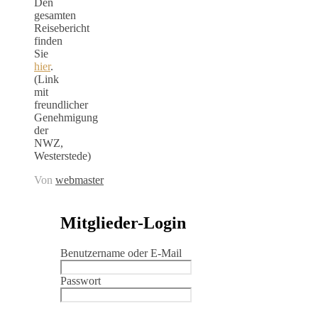
Den
gesamten
Reisebericht
finden
Sie
hier
.
(Link
mit
freundlicher
Genehmigung
der
NWZ,
Westerstede)
Von
webmaster
Mitglieder-Login
Benutzername oder E-Mail
Passwort