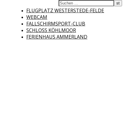
Fliegerclub
FLUGPLATZ WESTERSTEDE-FELDE
WEBCAM
FALLSCHIRMSPORT-CLUB
SCHLOSS KÖHLMOOR
FERIENHAUS AMMERLAND
Westerstede e.V.
Willkommen auf der Internetseite des Fliegerclubs Westerstede e.V. !