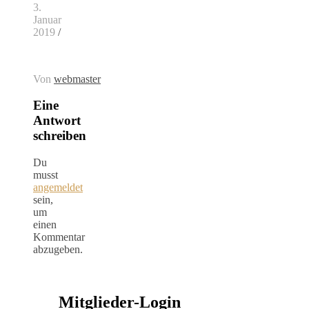
3.
Januar
2019
/
Von
webmaster
Eine
Antwort
schreiben
Du
musst
angemeldet
sein,
um
einen
Kommentar
abzugeben.
Mitglieder-Login