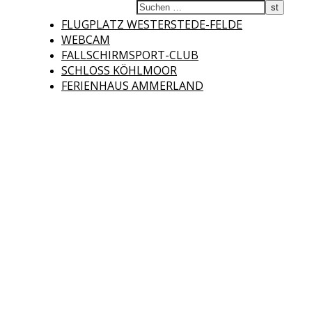
Fliegerclub
FLUGPLATZ WESTERSTEDE-FELDE
WEBCAM
FALLSCHIRMSPORT-CLUB
SCHLOSS KÖHLMOOR
FERIENHAUS AMMERLAND
Westerstede e.V.
Willkommen auf der Internetseite des Fliegerclubs Westerstede e.V. !