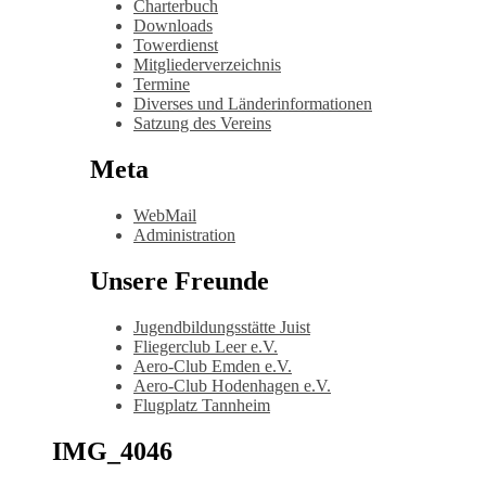
Charterbuch
Downloads
Towerdienst
Mitgliederverzeichnis
Termine
Diverses und Länderinformationen
Satzung des Vereins
Meta
WebMail
Administration
Unsere Freunde
Jugendbildungsstätte Juist
Fliegerclub Leer e.V.
Aero-Club Emden e.V.
Aero-Club Hodenhagen e.V.
Flugplatz Tannheim
IMG_4046