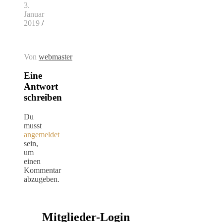
3.
Januar
2019
/
Von
webmaster
Eine
Antwort
schreiben
Du
musst
angemeldet
sein,
um
einen
Kommentar
abzugeben.
Mitglieder-Login