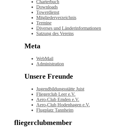
Charterbuch
Downloads
Towerdienst
Mitgliederverzeichnis
Termine
Diverses und Länderinformationen
Satzung des Vereins
Meta
WebMail
Administration
Unsere Freunde
Jugendbildungsstätte Juist
Fliegerclub Leer e.V.
Aero-Club Emden e.V.
Aero-Club Hodenhagen e.V.
Flugplatz Tannheim
fliegerclubmember