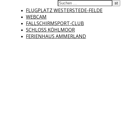
Fliegerclub
FLUGPLATZ WESTERSTEDE-FELDE
WEBCAM
FALLSCHIRMSPORT-CLUB
SCHLOSS KÖHLMOOR
FERIENHAUS AMMERLAND
Westerstede e.V.
Willkommen auf der Internetseite des Fliegerclubs Westerstede e.V. !