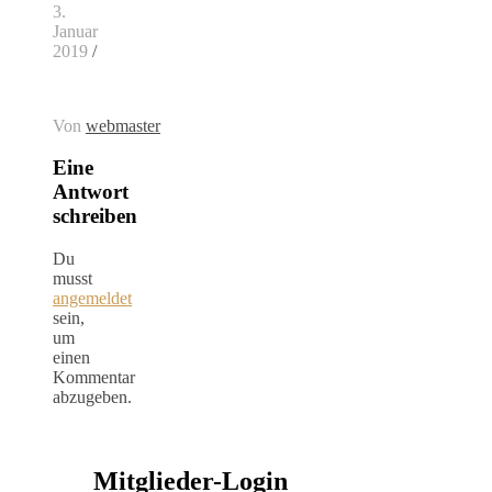
3.
Januar
2019
/
Von
webmaster
Eine
Antwort
schreiben
Du
musst
angemeldet
sein,
um
einen
Kommentar
abzugeben.
Mitglieder-Login