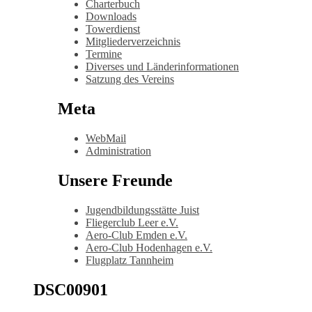
Charterbuch
Downloads
Towerdienst
Mitgliederverzeichnis
Termine
Diverses und Länderinformationen
Satzung des Vereins
Meta
WebMail
Administration
Unsere Freunde
Jugendbildungsstätte Juist
Fliegerclub Leer e.V.
Aero-Club Emden e.V.
Aero-Club Hodenhagen e.V.
Flugplatz Tannheim
DSC00901