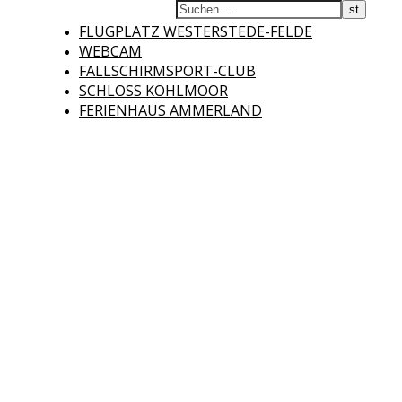
Fliegerclub
FLUGPLATZ WESTERSTEDE-FELDE
WEBCAM
FALLSCHIRMSPORT-CLUB
SCHLOSS KÖHLMOOR
FERIENHAUS AMMERLAND
Westerstede e.V.
Willkommen auf der Internetseite des Fliegerclubs Westerstede e.V. !