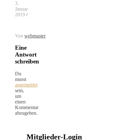
3.
Januar
2019
/
Von
webmaster
Eine
Antwort
schreiben
Du
musst
angemeldet
sein,
um
einen
Kommentar
abzugeben.
Mitglieder-Login