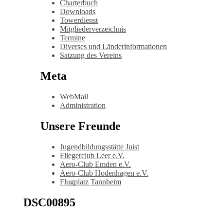
Charterbuch
Downloads
Towerdienst
Mitgliederverzeichnis
Termine
Diverses und Länderinformationen
Satzung des Vereins
Meta
WebMail
Administration
Unsere Freunde
Jugendbildungsstätte Juist
Fliegerclub Leer e.V.
Aero-Club Emden e.V.
Aero-Club Hodenhagen e.V.
Flugplatz Tannheim
DSC00895