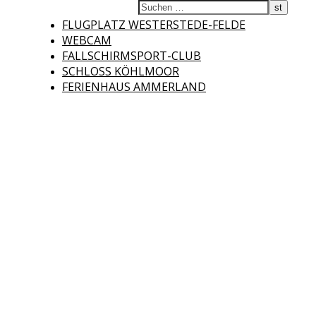
Fliegerclub
FLUGPLATZ WESTERSTEDE-FELDE
WEBCAM
FALLSCHIRMSPORT-CLUB
SCHLOSS KÖHLMOOR
FERIENHAUS AMMERLAND
Westerstede e.V.
Willkommen auf der Internetseite des Fliegerclubs Westerstede e.V. !