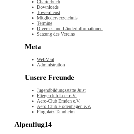
Charterbuch
Downloads
Towerdienst
Mitgliederverzeichnis
Termine
Diverses und Länderinformationen
Satzung des Vereins
Meta
WebMail
Administration
Unsere Freunde
Jugendbildungsstätte Juist
Fliegerclub Leer e.V.
Aero-Club Emden e.V.
Aero-Club Hodenhagen e.V.
Flugplatz Tannheim
Alpenflug14