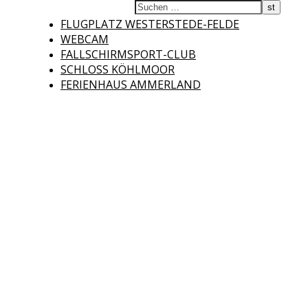
Fliegerclub
FLUGPLATZ WESTERSTEDE-FELDE
WEBCAM
FALLSCHIRMSPORT-CLUB
SCHLOSS KÖHLMOOR
FERIENHAUS AMMERLAND
Westerstede e.V.
Willkommen auf der Internetseite des Fliegerclubs Westerstede e.V. !