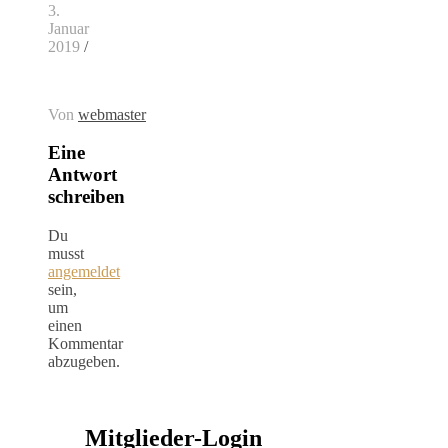
3.
Januar
2019
/
Von
webmaster
Eine
Antwort
schreiben
Du
musst
angemeldet
sein,
um
einen
Kommentar
abzugeben.
Mitglieder-Login