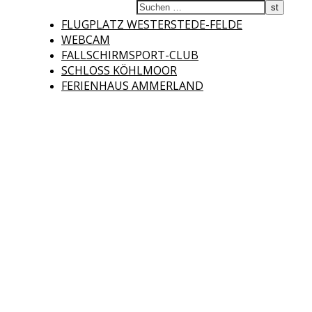
Fliegerclub
FLUGPLATZ WESTERSTEDE-FELDE
WEBCAM
FALLSCHIRMSPORT-CLUB
SCHLOSS KÖHLMOOR
FERIENHAUS AMMERLAND
Westerstede e.V.
Willkommen auf der Internetseite des Fliegerclubs Westerstede e.V. !