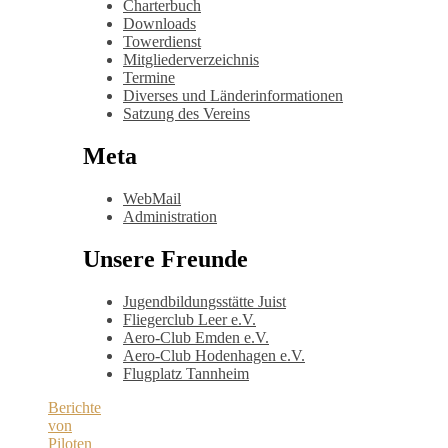
Charterbuch
Downloads
Towerdienst
Mitgliederverzeichnis
Termine
Diverses und Länderinformationen
Satzung des Vereins
Meta
WebMail
Administration
Unsere Freunde
Jugendbildungsstätte Juist
Fliegerclub Leer e.V.
Aero-Club Emden e.V.
Aero-Club Hodenhagen e.V.
Flugplatz Tannheim
Berichte
von
Piloten