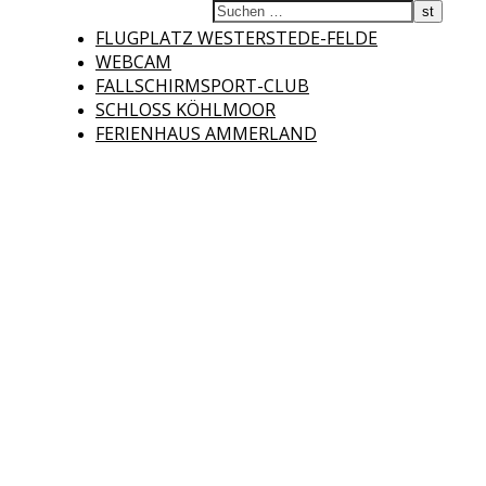
Fliegerclub
FLUGPLATZ WESTERSTEDE-FELDE
WEBCAM
FALLSCHIRMSPORT-CLUB
SCHLOSS KÖHLMOOR
FERIENHAUS AMMERLAND
Westerstede e.V.
Willkommen auf der Internetseite des Fliegerclubs Westerstede e.V. !