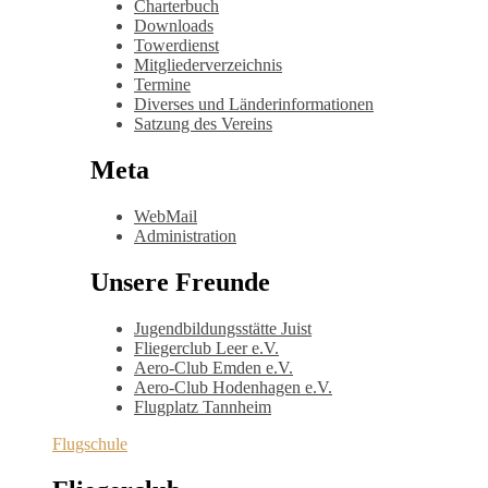
Charterbuch
Downloads
Towerdienst
Mitgliederverzeichnis
Termine
Diverses und Länderinformationen
Satzung des Vereins
Meta
WebMail
Administration
Unsere Freunde
Jugendbildungsstätte Juist
Fliegerclub Leer e.V.
Aero-Club Emden e.V.
Aero-Club Hodenhagen e.V.
Flugplatz Tannheim
Flugschule