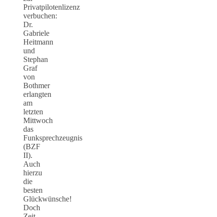
Privatpilotenlizenz
verbuchen:
Dr.
Gabriele
Heitmann
und
Stephan
Graf
von
Bothmer
erlangten
am
letzten
Mittwoch
das
Funksprechzeugnis
(BZF
II).
Auch
hierzu
die
besten
Glückwünsche!
Doch
Zeit