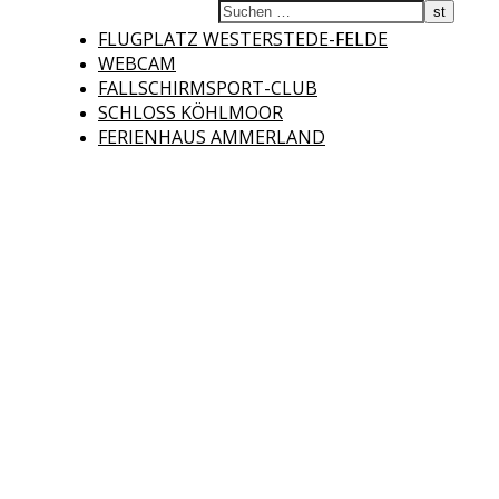
Fliegerclub
FLUGPLATZ WESTERSTEDE-FELDE
WEBCAM
FALLSCHIRMSPORT-CLUB
SCHLOSS KÖHLMOOR
FERIENHAUS AMMERLAND
Westerstede e.V.
Willkommen auf der Internetseite des Fliegerclubs Westerstede e.V. !