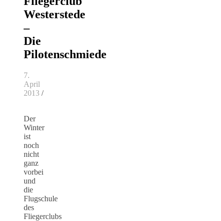
Fliegerclub
Westerstede
–
Die
Pilotenschmiede
7.
April
2013
/
Der
Winter
ist
noch
nicht
ganz
vorbei
und
die
Flugschule
des
Fliegerclubs