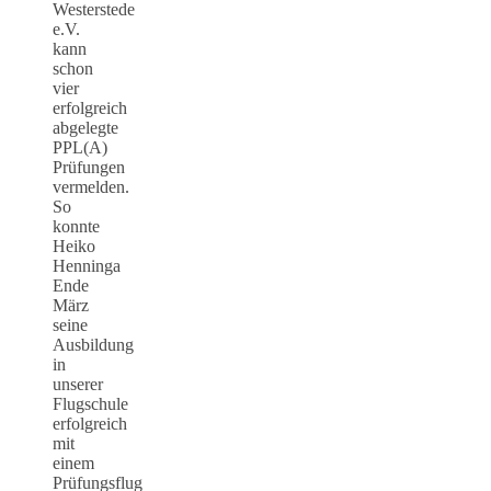
Westerstede
e.V.
kann
schon
vier
erfolgreich
abgelegte
PPL(A)
Prüfungen
vermelden.
So
konnte
Heiko
Henninga
Ende
März
seine
Ausbildung
in
unserer
Flugschule
erfolgreich
mit
einem
Prüfungsflug