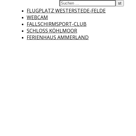
Fliegerclub
FLUGPLATZ WESTERSTEDE-FELDE
WEBCAM
FALLSCHIRMSPORT-CLUB
SCHLOSS KÖHLMOOR
FERIENHAUS AMMERLAND
Westerstede e.V.
Willkommen auf der Internetseite des Fliegerclubs Westerstede e.V. !