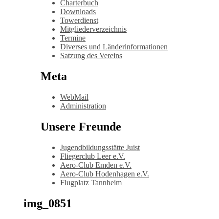
Charterbuch
Downloads
Towerdienst
Mitgliederverzeichnis
Termine
Diverses und Länderinformationen
Satzung des Vereins
Meta
WebMail
Administration
Unsere Freunde
Jugendbildungsstätte Juist
Fliegerclub Leer e.V.
Aero-Club Emden e.V.
Aero-Club Hodenhagen e.V.
Flugplatz Tannheim
img_0851