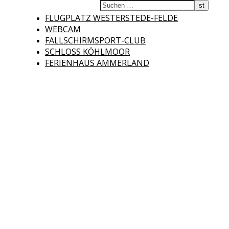
Fliegerclub
FLUGPLATZ WESTERSTEDE-FELDE
WEBCAM
FALLSCHIRMSPORT-CLUB
SCHLOSS KÖHLMOOR
FERIENHAUS AMMERLAND
Westerstede e.V.
Willkommen auf der Internetseite des Fliegerclubs Westerstede e.V. !