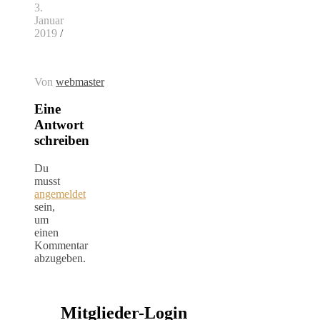
3.
Januar
2019
/
Von
webmaster
Eine
Antwort
schreiben
Du
musst
angemeldet
sein,
um
einen
Kommentar
abzugeben.
Mitglieder-Login