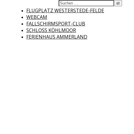
Fliegerclub
FLUGPLATZ WESTERSTEDE-FELDE
WEBCAM
FALLSCHIRMSPORT-CLUB
SCHLOSS KÖHLMOOR
FERIENHAUS AMMERLAND
Westerstede e.V.
Willkommen auf der Internetseite des Fliegerclubs Westerstede e.V. !