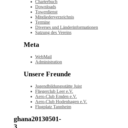
Charterbuch
Downloads
Towerdienst
Mitgliederverzeichnis
Termine
Diverses und Länderinformationen
Satzung des Vereins
Meta
WebMail
Administration
Unsere Freunde
Jugendbildungsstätte Juist
Fliegerclub Leer e.V.
Aero-Club Emden e.V.
Aero-Club Hodenhagen e.V.
Flugplatz Tannheim
ghana20130501-
3