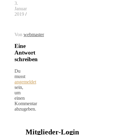
3.
Januar
2019
/
Von
webmaster
Eine
Antwort
schreiben
Du
musst
angemeldet
sein,
um
einen
Kommentar
abzugeben.
Mitglieder-Login