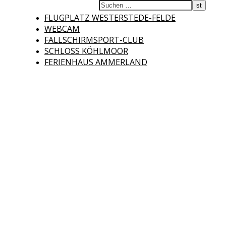
Fliegerclub
FLUGPLATZ WESTERSTEDE-FELDE
WEBCAM
FALLSCHIRMSPORT-CLUB
SCHLOSS KÖHLMOOR
FERIENHAUS AMMERLAND
Westerstede e.V.
Willkommen auf der Internetseite des Fliegerclubs Westerstede e.V. !