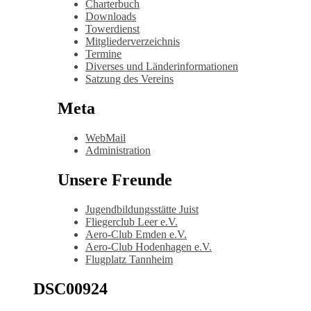
Charterbuch
Downloads
Towerdienst
Mitgliederverzeichnis
Termine
Diverses und Länderinformationen
Satzung des Vereins
Meta
WebMail
Administration
Unsere Freunde
Jugendbildungsstätte Juist
Fliegerclub Leer e.V.
Aero-Club Emden e.V.
Aero-Club Hodenhagen e.V.
Flugplatz Tannheim
DSC00924