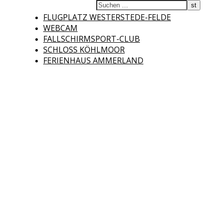
Fliegerclub
FLUGPLATZ WESTERSTEDE-FELDE
WEBCAM
FALLSCHIRMSPORT-CLUB
SCHLOSS KÖHLMOOR
FERIENHAUS AMMERLAND
Westerstede e.V.
Willkommen auf der Internetseite des Fliegerclubs Westerstede e.V. !