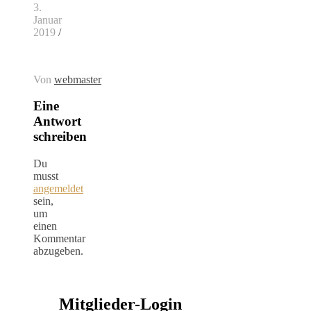
3.
Januar
2019
/
Von
webmaster
Eine
Antwort
schreiben
Du
musst
angemeldet
sein,
um
einen
Kommentar
abzugeben.
Mitglieder-Login