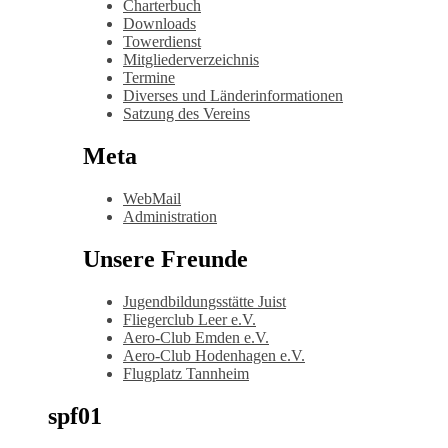
Charterbuch
Downloads
Towerdienst
Mitgliederverzeichnis
Termine
Diverses und Länderinformationen
Satzung des Vereins
Meta
WebMail
Administration
Unsere Freunde
Jugendbildungsstätte Juist
Fliegerclub Leer e.V.
Aero-Club Emden e.V.
Aero-Club Hodenhagen e.V.
Flugplatz Tannheim
spf01