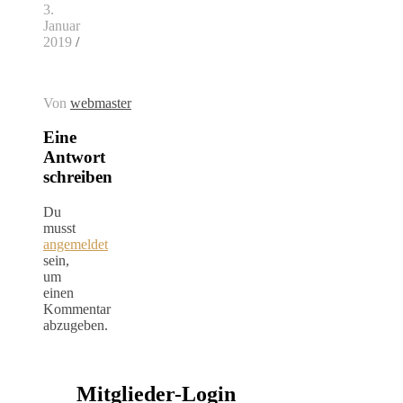
3.
Januar
2019
/
Von
webmaster
Eine
Antwort
schreiben
Du
musst
angemeldet
sein,
um
einen
Kommentar
abzugeben.
Mitglieder-Login