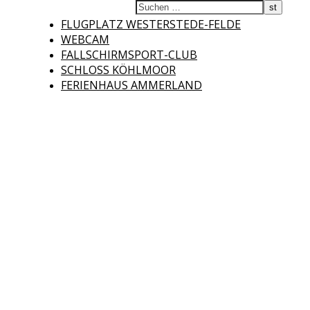
Fliegerclub
FLUGPLATZ WESTERSTEDE-FELDE
WEBCAM
FALLSCHIRMSPORT-CLUB
SCHLOSS KÖHLMOOR
FERIENHAUS AMMERLAND
Westerstede e.V.
Willkommen auf der Internetseite des Fliegerclubs Westerstede e.V. !